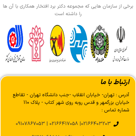
برخی از سازمان هایی که مجموعه دکتر برد افتخار همکاری با آن ها
را داشته است
ارتباط با ما
آدرس : تهران- خیابان انقلاب -جنب دانشگاه تهران - تقاطع
خیابان بزرگمهر و قدس روبه روی شهر کتاب - پلاک 110
شماره تماس :
02166403203| 02166417058 | 09107867053