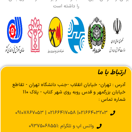
را داشته است
ارتباط با ما
آدرس : تهران- خیابان انقلاب -جنب دانشگاه تهران - تقاطع
خیابان بزرگمهر و قدس روبه روی شهر کتاب - پلاک 110
شماره تماس :
02166403203| 02166417058 | 09107867053
واتس اپ و تلگرام :09375068551