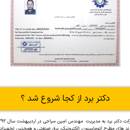
دکتر برد از کجا شروع شد ؟
ت دکتر برد به مدیریت مهندس امین سراجی در اردیبهشت سال 1392
برند های مطرح اتوماسیون، الکترونیک، برق صنعتی و همچنین تجهیزا