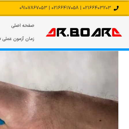
02166403203 | 02166417058 | 09107867053
صفحه اصلی
زمان آزمون عملی ف