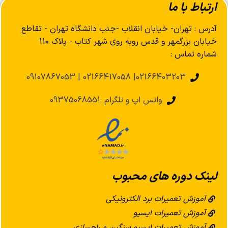
ارتباط با ما
آدرس : تهران- خیابان انقلاب -جنب دانشگاه تهران - تقاطع
خیابان بزرگمهر و قدس روبه روی شهر کتاب - پلاک 110
شماره تماس :
02166403203| 02166417058 | 09107867053
واتس اپ و تلگرام :09375068551
لینک دوره های محبوب
آموزش تعمیرات برد الکترونیکی
آموزش تعمیرات ایسیو
آموزش تعمیرات ایسیو سنگین و راهسازی