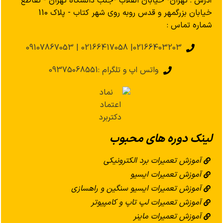
آدرس : تهران- خیابان انقلاب -جنب دانشگاه تهران - تقاطع
خیابان بزرگمهر و قدس روبه روی شهر کتاب - پلاک 110
شماره تماس :
02166403203| 02166417058 | 09107867053
واتس اپ و تلگرام :09375068551
لینک دوره های محبوب
آموزش تعمیرات برد الکترونیکی
آموزش تعمیرات ایسیو
آموزش تعمیرات ایسیو سنگین و راهسازی
آموزش تعمیرات لپ تاپ و کامپیوتر
آموزش تعمیرات ماینر