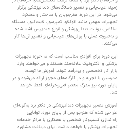
و حرفه‌اي دکتر برد با هدف تربيت تکنسين‌هاي حرفه‌اي در
زمينه عيب‌يابي و تعمير دستگاه‌هاي دندانپزشکي برگزار
مي‌شود. در اين دوره، هنرجويان با ساختار و عملکرد
تجهيزات مهمي مانند اتوکلاو، کمپرسور، لايت‌کيور، دستگاه
ساکشن، يونيت دندان‌پزشکي و انواع هندپيس آشنا شده
و به‌صورت عملي با روش‌هاي عيب‌يابي و تعمير آن‌ها کار
مي‌کنند.
اين دوره براي افرادي مناسب است که به حوزه تجهيزات
پزشکي و الکترونيک علاقه‌مند هستند و مي‌خواهند وارد
بازار کار تخصصي و پردرآمد شوند. آموزش‌ها توسط
مدرسين با تجربه و در کارگاه‌هاي مجهز ارائه مي‌شود و در
پايان دوره نيز مدرک معتبر فني‌وحرفه‌اي اعطا خواهد
شد.
آموزش تعمير تجهيزات دندانپزشکي در دکتر برد به‌گونه‌اي
طراحي شده که هنرجو پس از پايان دوره، توانايي
راه‌اندازي کسب‌وکار شخصي يا همکاري با مراکز خدمات
تجهيزات پزشکي را خواهد داشت. براي دريافت مشاوره