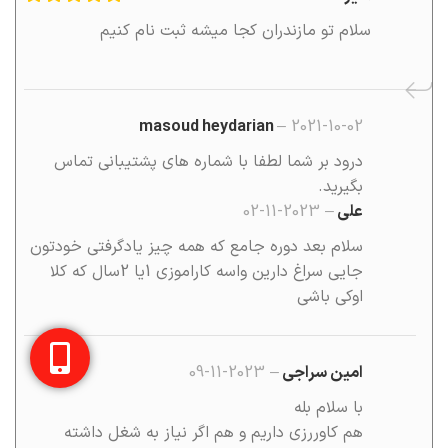
سلام تو مازندران کجا میشه ثبت نام کنیم
masoud heydarian
–
2021-10-02
درود بر شما لطفا با شماره های پشتیبانی تماس
بگیرید.
علی
–
2023-11-02
سلام بعد دوره جامع که همه چیز یادگرفتی خودتون
جایی سراغ دارین واسه کاراموزی 1یا 2سال که کلا
اوکی باشی
امین سراجی
–
2023-11-09
با سلام بله
هم کاوررزی داریم و هم اگر نیاز به شغل داشته