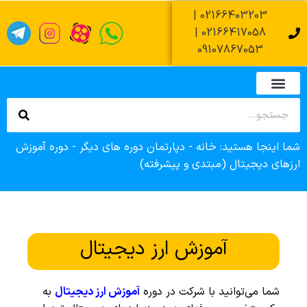
02166403203 |
02166417058 |
09107867053
تماس با ما
صفحه اصلی
دپارتمان های آموزشی
زمان آزمون عملی فنی حرفه ای
زمان آزمون کتبی فنی حرفه ای
ثبت نام وام آموزشگاه
شما اینجا هستید:
خانه
-
دپارتمان دوره های دیگر
-
دوره آموزش
ارزهای دیجیتال (مبتدی و پیشرفته)
آموزش ارز دیجیتال
شما می‌توانید با شرکت در دوره
آموزش ارز دیجیتال
به