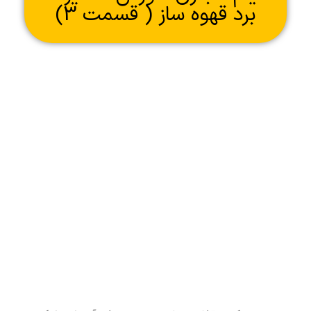
برد قهوه ساز ( قسمت 3)