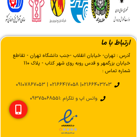
ارتباط با ما
آدرس : تهران- خیابان انقلاب -جنب دانشگاه تهران - تقاطع
خیابان بزرگمهر و قدس روبه روی شهر کتاب - پلاک 110
شماره تماس :
02166403203| 02166417058 | 09107867053
واتس اپ و تلگرام :09375068551