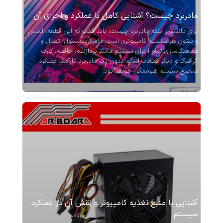
مادربرد چیست؟ آشنایی کامل با عملکرد و اجزای آن
برای دانستن اینکه مادربرد چیست، باید گفت که این قطعه، اساس
و ستون هر سیستم کامپیوتری است. مادربرد مسئول اتصال و
هماهنگ‌سازی تمام اجزای سیستم مانند پردازنده، حافظه، کارت
گرافیک و دیگر قطعات است. بدون یک مادربرد کارآمد، عملکرد
صحیح سیستم غیرممکن خواهد بود.
آشنایی با منبع تغذیه کامپیوتر و نقش آن در عملکرد
سیستم