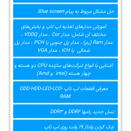
حل مشکل مربوط به پبام Blue screen
آموزش مدارهای تغذیه لپ تاپ و بخش‌های
مختلف آن شامل: مدار Cor ، مدار VDDQ ،
مدار Ram (رم) ، مدار پل جنوبی یا PCH ، مدار پل
شمالی یا ICH ، مدار VGA
آشنایی با انواع شرکت‌های سازنده CPU دو هسته و
چهار هسته (intel و Amd)
معرفی قطعات لپ تاپ ODD-HDD-LED-LCD-
RAM
نسل جدید رام‎ها DDR2 و DDR3
چک کردن ولتاژ 19 ولت روی لپ تاپ