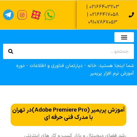
02166403203 |
02166417058 |
09107867053
تماس با ما
صفحه اصلی
دپارتمان های آموزشی
زمان آزمون عملی فنی حرفه ای
زمان آزمون کتبی فنی حرفه ای
ثبت نام وام آموزشگاه
شما اینجا هستید:
خانه
-
دپارتمان فناوری و اطلاعات
-
دوره
آموزش نرم افزار پریمیر
آموزش پریمیر (Adobe Premiere Pro)در تهران
با مدرک فنی حرفه ای
رشد فضای دیجیتال و بازار کسب و کار های اینترنتی