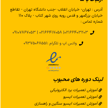
آدرس : تهران- خیابان انقلاب -جنب دانشگاه تهران - تقاطع
خیابان بزرگمهر و قدس روبه روی شهر کتاب - پلاک 110
شماره تماس :
02166403203| 02166417058 | 09107867053
واتس اپ و تلگرام :09375068551
لینک دوره های محبوب
آموزش تعمیرات برد الکترونیکی
آموزش تعمیرات ایسیو
آموزش تعمیرات ایسیو سنگین و راهسازی