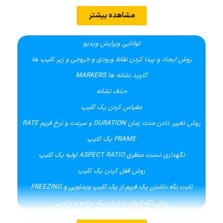
کار با FRAME RATE
مشاهده بیشتر
کار با QUALITY
روش کار با AUDIO SETTING
توانایی ویرایش ویدیو
کار با RENDERING AND FRAME KEY
روش ایجاد و پیدا کردن نقاط ورودی و خروجی و زیر کلیپ ها
کار با ذخیره کردن فایل و دستورات SAVE ،COPY ،EXPORT
کاربرد نشانه ها MARKERS
کار با باز کردن فایلها دستورات OPEN ، IMPORT
حذف نشانه
کار با ساماندهی کلیپ ها بین ما SIN کتابخانه library
مقیاس کردن یک کلیپ
کار با پنجره مانیتور
روش تغییر دادن مدت زمان DURATION و سرعت و نرخ فریم RATE
کار با نمایش یک کلیپ در پنجره مانیتور
FRAME یک کلیپ
کار با کنترل کننده های پنجره مانیتور
نگهداری نسبت منظری ASPECT RATIO اولیه یک کلیپ
کار با محیط نرم افزار ADOBE PREMIERE
روش قفل کردن یک کلیپ
روش تنظیم نرم افزار ADOBE PREMIERE
ثابت نگه داشتن یک فریم از یک کلیپ ویدئویی و FREEZING
آشنایی کار با کلیدهای پنجره TIME LINE
روش تکنیکهای ویرایش یک برنامه ویدئویی
کار با خط ویرایش روی محور زمان
استفاده از صفحه کلید در ویرایش برنامه ها