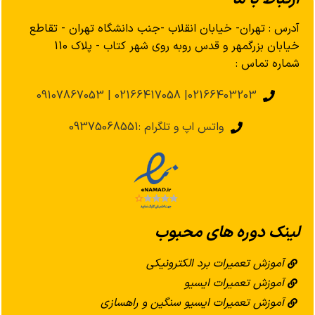
آدرس : تهران- خیابان انقلاب -جنب دانشگاه تهران - تقاطع
خیابان بزرگمهر و قدس روبه روی شهر کتاب - پلاک 110
شماره تماس :
02166403203| 02166417058 | 09107867053
واتس اپ و تلگرام :09375068551
لینک دوره های محبوب
آموزش تعمیرات برد الکترونیکی
آموزش تعمیرات ایسیو
آموزش تعمیرات ایسیو سنگین و راهسازی