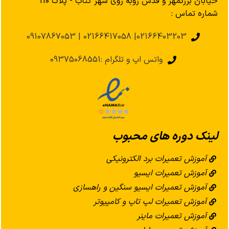
خیابان بزرگمهر و قدس روبه روی شهر کتاب - پلاک 110
شماره تماس :
02166403203| 02166417058 | 09107867053
واتس اپ و تلگرام :09375068551
لینک دوره های محبوب
آموزش تعمیرات برد الکترونیکی
آموزش تعمیرات ایسیو
آموزش تعمیرات ایسیو سنگین و راهسازی
آموزش تعمیرات لپ تاپ و کامپیوتر
آموزش تعمیرات ماینر