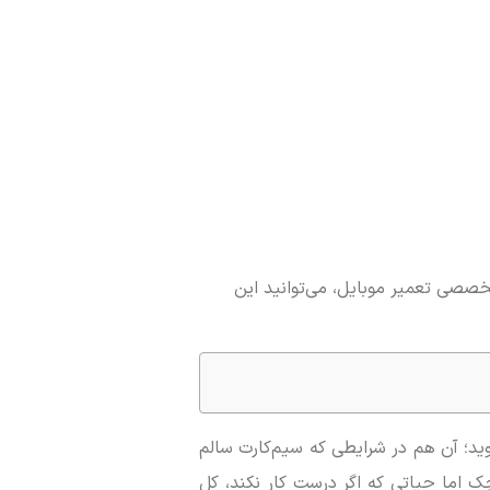
خصصی تعمیر موبایل، می‌توانید این
رار دادن سیم‌کارت در گوشی، ناگهان با پیغام “سیم‌کارت شناسایی نشد” یا “No SIM” روبه‌رو شوید؛ آن هم در شرایطی که سیم‌کارت سالم
اما حیاتی که اگر درست کار نکند، کل