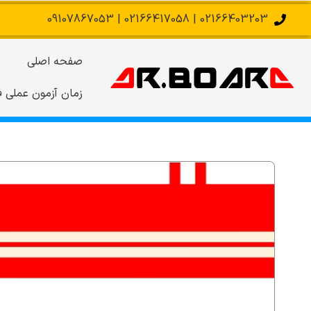
02166403203 | 02166417058 | 09107867053
صفحه اصلی
زمان آزمون عملی ف