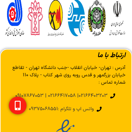
ارتباط با ما
آدرس : تهران- خیابان انقلاب -جنب دانشگاه تهران - تقاطع
خیابان بزرگمهر و قدس روبه روی شهر کتاب - پلاک 110
شماره تماس :
02166403203| 02166417058 | 09107867053
واتس اپ و تلگرام :09375068551