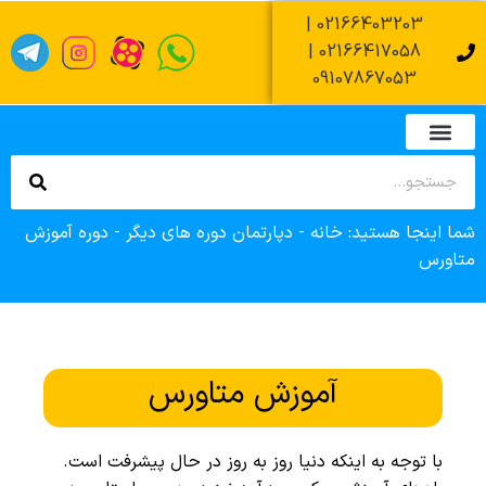
02166403203 |
02166417058 |
09107867053
تماس با ما
صفحه اصلی
دپارتمان های آموزشی
زمان آزمون عملی فنی حرفه ای
زمان آزمون کتبی فنی حرفه ای
ثبت نام وام آموزشگاه
شما اینجا هستید:
خانه
-
دپارتمان دوره های دیگر
-
دوره آموزش
متاورس
آموزش متاورس
با توجه به اینکه دنیا روز به روز در حال پیشرفت است.