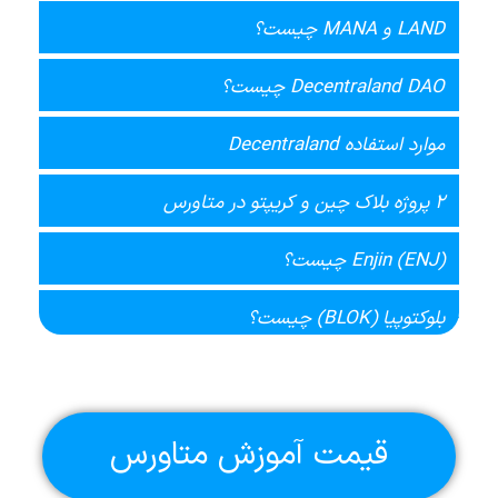
LAND و MANA چیست؟
Decentraland DAO چیست؟
موارد استفاده Decentraland
2 پروژه بلاک چین و کریپتو در متاورس
Enjin (ENJ) چیست؟
بلوکتوپیا (BLOK) چیست؟
قیمت آموزش متاورس